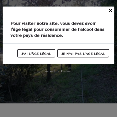
Cookies management panel
EN
Close
this
In the heart of Languedoc
Pour visiter notre site, vous devez avoir
module
l’âge légal pour consommer de l’alcool dans
The estate
votre pays de résidence.
Contest
Activities
New companions in the
J'AI L'ÂGE LÉGAL
JE N'AI PAS L'AGE LÉGAL
Our wines
Soustre forest
Our news
Accueil
Contest
Information