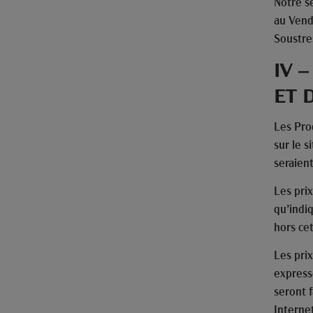
Notre s
au Vend
Soustres
IV 
ET 
Les Pro
sur le s
seraien
Les prix
qu’indi
hors ce
Les pri
expresse
seront 
Interne