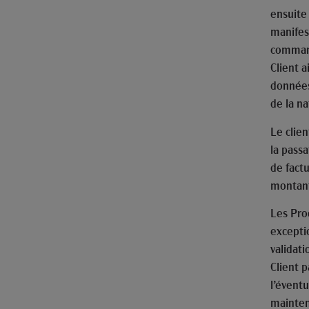
ensuite
manifes
comman
Client a
données
de la n
Le clien
la pass
de fact
montant
Les Pro
exceptio
validat
Client p
l’éventu
mainten