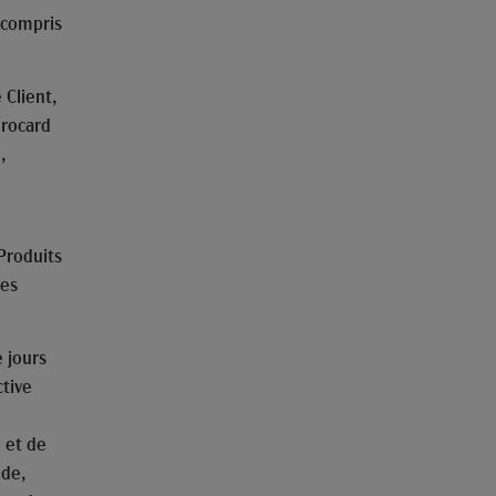
 compris
 Client,
urocard
,
Produits
les
 jours
ctive
é et de
nde,