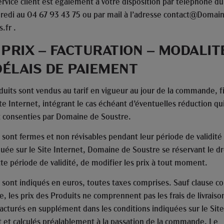
ervice client est également à votre disposition par téléphone d
redi au 04 67 93 43 75 ou par mail à l’adresse contact@Domai
.fr .
– PRIX – FACTURATION – MODALIT
DÉLAIS DE PAIEMENT
duits sont vendus au tarif en vigueur au jour de la commande, f
ite Internet, intégrant le cas échéant d’éventuelles réduction qu
t consenties par Domaine de Soustre.
 sont fermes et non révisables pendant leur période de validité 
quée sur le Site Internet, Domaine de Soustre se réservant le dr
tte période de validité, de modifier les prix à tout moment.
x sont indiqués en euros, toutes taxes comprises. Sauf clause co
, les prix des Produits ne comprennent pas les frais de livraiso
facturés en supplément dans les conditions indiquées sur le Site
t et calculés préalablement à la passation de la commande. Le