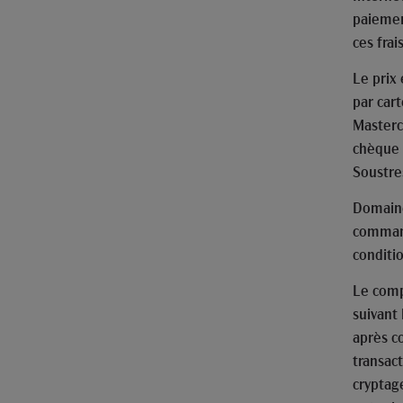
paiemen
ces frais
Le prix
par car
Masterc
chèque 
Soustres
Domaine
commandé
conditi
Le comp
suivant
après c
transact
cryptag