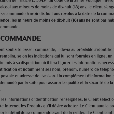
cation de l’article L. 3342-1 du Code de la Santé Publique interd
alcool aux mineurs de moins de dix-huit (18) ans, le client s’en
t sa commande à avoir dix-huit ans révolus à la date de la comm
ence, les mineurs de moins de dix-huit (18) ans ne sont pas habi
 commande.
 – COMMANDE
ient souhaite passer commande, il devra au préalable s’identifier
l remplira, selon les indications qui lui sont fournies en ligne, un
re mis à sa disposition où il fera figurer les informations nécess
ntification et notamment ses nom, prénom, numéro de téléph
 postale et adresse de livraison. Un complément d’information 
 demandé par la suite pour assurer la qualité et la sécurité de la
.
 les informations d’identification renseignées, le Client sélecti
ite Internet les Produits qu’il désire acheter. Le Client aura la po
ier le détail de sa commande avant de la valider. Le Client conf