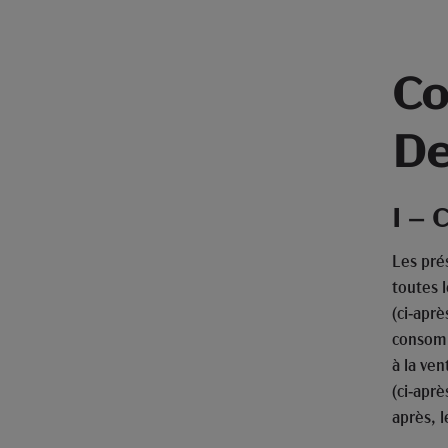
Co
De
I –
Les pré
toutes 
(ci-aprè
consomma
à la ve
(ci-aprè
après, l