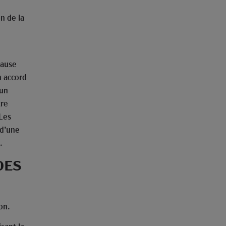
n de la
lause
n accord
 un
tre
 Les
 d’une
.
DES
on.