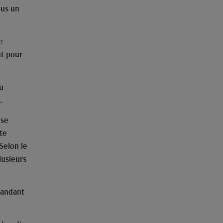
ous un
e
nt pour
u
.
 se
ite
Selon le
lusieurs
mandant