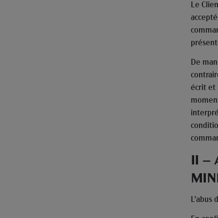
Le Clien
accepté
command
présent
De mani
contrai
écrit e
moment 
interpr
conditi
comman
II –
MIN
L’abus 