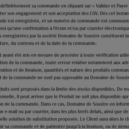
 définitivement sa commande en cliquant sur « Valider et Payer
ter son engagement et son acceptation des CGV. Dès cet instant
de est enregistrée, et un numéro de commande est communi
insi qu’une confirmation à l’écran et/ou par courrier électroniqu
 enregistrées par la société Domaine de Soustre constituent l
ature, du contenu et de la date de la commande.
t ayant été mis en mesure de procéder à toute vérification utile
ation de la commande, toute erreur relative notamment aux adr
uration et de livraison, quantités et nature des produits comma
 de la commande ne sont pas opposable au Domaine de Soustr
duits sont proposés dans la limite des stocks disponibles. De m
nnelle, il peut arriver que le Produit ne soit plus disponible ap
ion de la commande. Dans ce cas, Domaine de Soustre en inform
ar e-mail ou par courrier, dans les plus brefs délais, ainsi que de
elle solution de substitution proposée. Le Client aura alors le c
ir sa commande et de patienter jusqu’à la livraison, ou de dem