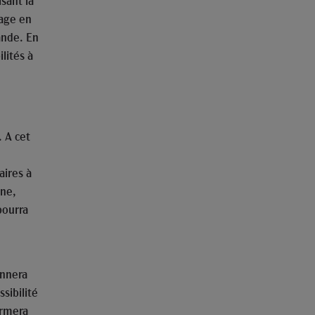
isant la
gage en
ande. En
lités à
. A cet
aires à
one,
pourra
onnera
ssibilité
irmera