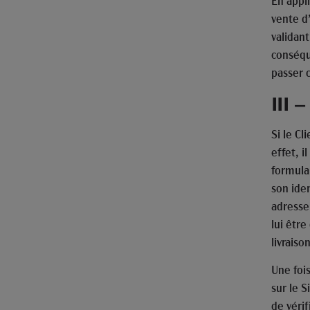
En appli
vente d’
validan
conséqu
passer
III
Si le Cl
effet, i
formulai
son ide
adresse
lui être
livraison
Une fois
sur le S
de vérif