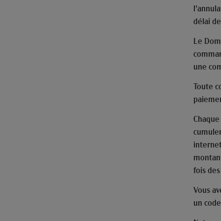
l’annula
délai de
Le Doma
command
une co
Toute c
paiemen
Chaque 
cumuler.
interne
montant 
fois des
Vous av
un code 