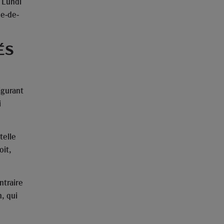
u Lundi
ne-de-
ÉS
igurant
i
telle
oit,
ntraire
n, qui