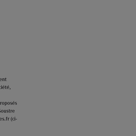
sent
ciété,
proposés
Soustre
s.fr (ci-