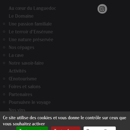
Au cœur du Languedoc
Le Domaine
Une passion familiale
Le terroir d’Ensérune
Une nature préservée
Nos cépages
La cave
Notre savoir-faire
Activités
Œnotourisme
Foires et salons
Partenaires
Poursuivre le voyage
Nos vins
Ce site utilise des cookies et vous donne le contrôle sur ceux que
Nos actualités
vous souhaitez activer
Informations