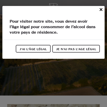
Panneau de gestion des cookies
FR
Close
this
Au cœur du Languedoc
Pour visiter notre site, vous devez avoir
module
l’âge légal pour consommer de l’alcool dans
Le Domaine
votre pays de résidence.
Activités
Le Domaine
J'AI L'ÂGE LÉGAL
JE N'AI PAS L'AGE LÉGAL
Nos vins
Accueil
Le Domaine
Nos actualités
Informations